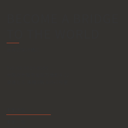
BECOME A BRIDGE
​TO THE WORLD
世界の架け橋に
Tel. 06-6616-8385
大阪府大阪市北区万歳町4-12
浪速ビル 東館8階 806•7号室
事業内容
事業一覧