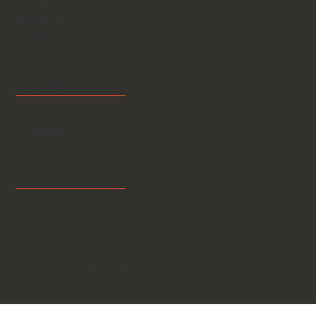
小売事業
卸売事業
​飲食業
会社情報
KDCについて
​企業概要
その他
お問い合わせ
​採用情報
© 2025 KDC株式会社